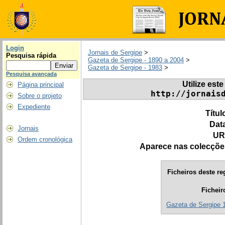
Login
Jornais de Sergipe
>
Pesquisa rápida
Gazeta de Sergipe - 1890 a 2004
>
Gazeta de Sergipe - 1983
>
Pesquisa avançada
Utilize este
Página principal
http://jornais
Sobre o projeto
Expediente
Títul
Dat
Jornais
UR
Ordem cronológica
Aparece nas colecçõe
Ficheiros deste re
Ficheir
Gazeta de Sergipe 1