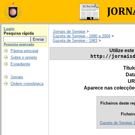
Login
Jornais de Sergipe
>
Pesquisa rápida
Gazeta de Sergipe - 1890 a 2004
>
Gazeta de Sergipe - 1983
>
Pesquisa avançada
Utilize este
Página principal
http://jornais
Sobre o projeto
Expediente
Títul
Dat
Jornais
UR
Ordem cronológica
Aparece nas colecçõe
Ficheiros deste re
Ficheir
Gazeta de Sergipe 1