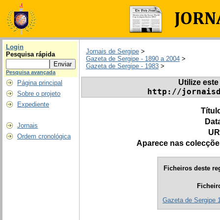
Login
Jornais de Sergipe
>
Pesquisa rápida
Gazeta de Sergipe - 1890 a 2004
>
Gazeta de Sergipe - 1983
>
Pesquisa avançada
Utilize este
Página principal
http://jornais
Sobre o projeto
Expediente
Títul
Dat
Jornais
UR
Ordem cronológica
Aparece nas colecçõe
Ficheiros deste re
Ficheir
Gazeta de Sergipe 1