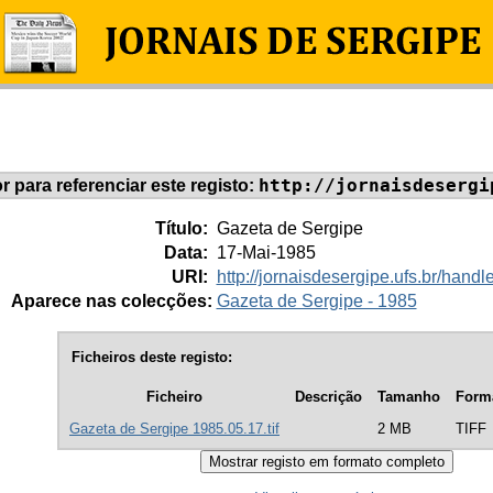
http://jornaisdesergi
or para referenciar este registo:
Título:
Gazeta de Sergipe
Data:
17-Mai-1985
URI:
http://jornaisdesergipe.ufs.br/han
Aparece nas colecções:
Gazeta de Sergipe - 1985
Ficheiros deste registo:
Ficheiro
Descrição
Tamanho
Form
Gazeta de Sergipe 1985.05.17.tif
2 MB
TIFF