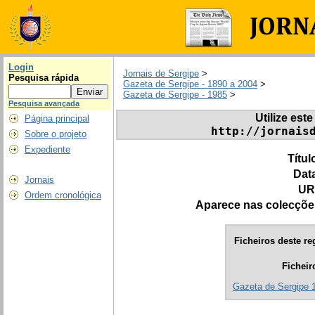
Login
Jornais de Sergipe
>
Pesquisa rápida
Gazeta de Sergipe - 1890 a 2004
>
Gazeta de Sergipe - 1985
>
Pesquisa avançada
Utilize este
Página principal
http://jornais
Sobre o projeto
Expediente
Títul
Dat
Jornais
UR
Ordem cronológica
Aparece nas colecçõe
Ficheiros deste re
Ficheir
Gazeta de Sergipe 1