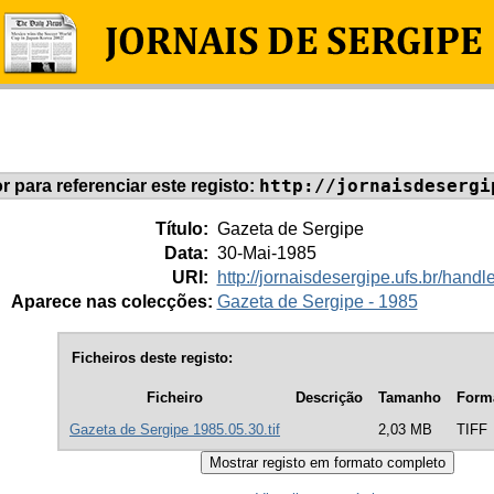
http://jornaisdesergi
or para referenciar este registo:
Título:
Gazeta de Sergipe
Data:
30-Mai-1985
URI:
http://jornaisdesergipe.ufs.br/han
Aparece nas colecções:
Gazeta de Sergipe - 1985
Ficheiros deste registo:
Ficheiro
Descrição
Tamanho
Form
Gazeta de Sergipe 1985.05.30.tif
2,03 MB
TIFF