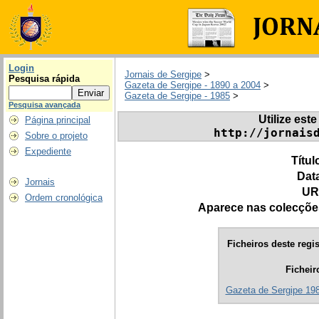
Login
Jornais de Sergipe
>
Pesquisa rápida
Gazeta de Sergipe - 1890 a 2004
>
Gazeta de Sergipe - 1985
>
Pesquisa avançada
Utilize este
Página principal
http://jornais
Sobre o projeto
Expediente
Títul
Dat
Jornais
UR
Ordem cronológica
Aparece nas colecçõe
Ficheiros deste regis
Ficheir
Gazeta de Sergipe 1985