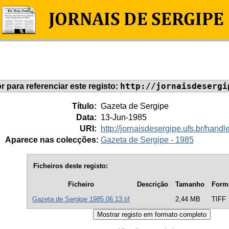
http://jornaisdesergi
or para referenciar este registo:
Título:
Gazeta de Sergipe
Data:
13-Jun-1985
URI:
http://jornaisdesergipe.ufs.br/han
Aparece nas colecções:
Gazeta de Sergipe - 1985
Ficheiros deste registo:
Ficheiro
Descrição
Tamanho
Form
Gazeta de Sergipe 1985.06.13.tif
2,44 MB
TIFF