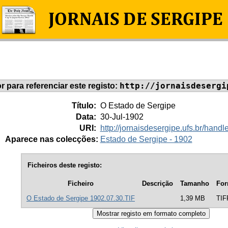
http://jornaisdesergi
or para referenciar este registo:
Título:
O Estado de Sergipe
Data:
30-Jul-1902
URI:
http://jornaisdesergipe.ufs.br/han
Aparece nas colecções:
Estado de Sergipe - 1902
Ficheiros deste registo:
Ficheiro
Descrição
Tamanho
For
O Estado de Sergipe 1902.07.30.TIF
1,39 MB
TIF