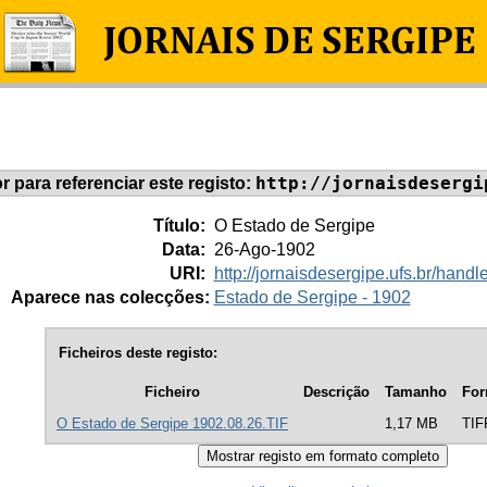
http://jornaisdesergi
or para referenciar este registo:
Título:
O Estado de Sergipe
Data:
26-Ago-1902
URI:
http://jornaisdesergipe.ufs.br/han
Aparece nas colecções:
Estado de Sergipe - 1902
Ficheiros deste registo:
Ficheiro
Descrição
Tamanho
For
O Estado de Sergipe 1902.08.26.TIF
1,17 MB
TIF