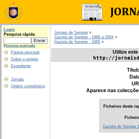
Login
Jornais de Sergipe
>
Pesquisa rápida
Gazeta de Sergipe - 1890 a 2004
>
Gazeta de Sergipe - 1985
>
Pesquisa avançada
Utilize este
Página principal
http://jornais
Sobre o projeto
Expediente
Títul
Dat
Jornais
UR
Ordem cronológica
Aparece nas colecçõe
Ficheiros deste re
Ficheir
Gazeta de Sergipe 1