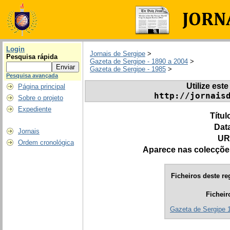
Login
Jornais de Sergipe
>
Pesquisa rápida
Gazeta de Sergipe - 1890 a 2004
>
Gazeta de Sergipe - 1985
>
Pesquisa avançada
Utilize este
Página principal
http://jornais
Sobre o projeto
Expediente
Títul
Dat
Jornais
UR
Ordem cronológica
Aparece nas colecçõe
Ficheiros deste re
Ficheir
Gazeta de Sergipe 1