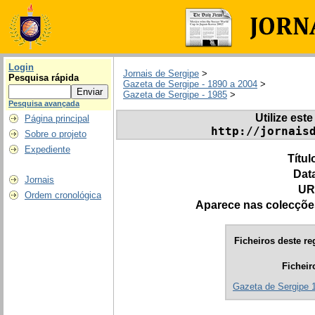
Login
Jornais de Sergipe
>
Pesquisa rápida
Gazeta de Sergipe - 1890 a 2004
>
Gazeta de Sergipe - 1985
>
Pesquisa avançada
Utilize este
Página principal
http://jornais
Sobre o projeto
Expediente
Títul
Dat
Jornais
UR
Ordem cronológica
Aparece nas colecçõe
Ficheiros deste re
Ficheir
Gazeta de Sergipe 1