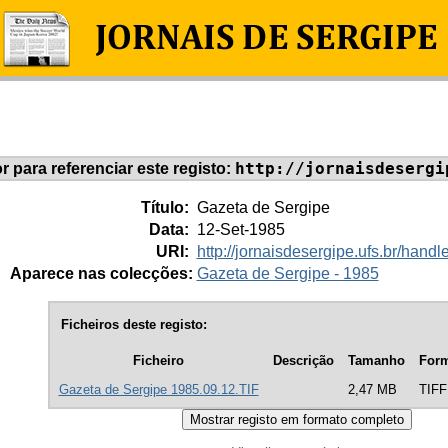
http://jornaisdesergi
or para referenciar este registo:
Título:
Gazeta de Sergipe
Data:
12-Set-1985
URI:
http://jornaisdesergipe.ufs.br/han
Aparece nas colecções:
Gazeta de Sergipe - 1985
Ficheiros deste registo:
Ficheiro
Descrição
Tamanho
For
Gazeta de Sergipe 1985.09.12.TIF
2,47 MB
TIFF