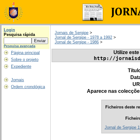
Login
Jornais de Sergipe
>
Pesquisa rápida
Jornal de Sergipe - 1978 a 1992
>
Jornal de Sergipe - 1986
>
Pesquisa avançada
Utilize este
Página principal
http://jornais
Sobre o projeto
Expediente
Títul
Dat
Jornais
UR
Ordem cronológica
Aparece nas colecçõe
Ficheiros deste re
Ficheir
Jornal de Sergipe 1