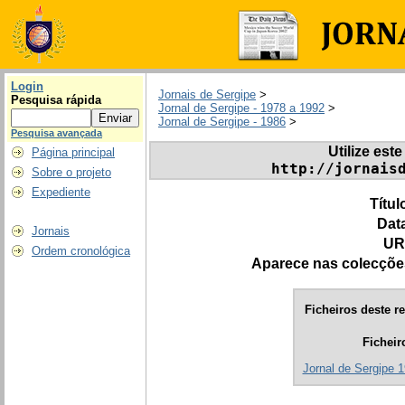
Login
Jornais de Sergipe
>
Pesquisa rápida
Jornal de Sergipe - 1978 a 1992
>
Jornal de Sergipe - 1986
>
Pesquisa avançada
Utilize este
Página principal
http://jornais
Sobre o projeto
Expediente
Títul
Dat
Jornais
UR
Ordem cronológica
Aparece nas colecçõe
Ficheiros deste re
Ficheir
Jornal de Sergipe 1