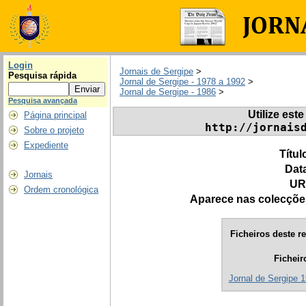
Login
Jornais de Sergipe
>
Pesquisa rápida
Jornal de Sergipe - 1978 a 1992
>
Jornal de Sergipe - 1986
>
Pesquisa avançada
Utilize este
Página principal
http://jornais
Sobre o projeto
Expediente
Títul
Dat
Jornais
UR
Ordem cronológica
Aparece nas colecçõe
Ficheiros deste re
Ficheir
Jornal de Sergipe 1