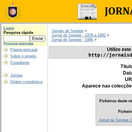
Login
Jornais de Sergipe
>
Pesquisa rápida
Jornal de Sergipe - 1978 a 1992
>
Jornal de Sergipe - 1986
>
Pesquisa avançada
Utilize este
Página principal
http://jornais
Sobre o projeto
Expediente
Títul
Dat
Jornais
UR
Ordem cronológica
Aparece nas colecçõe
Ficheiros deste re
Ficheir
Jornal de Sergipe 1