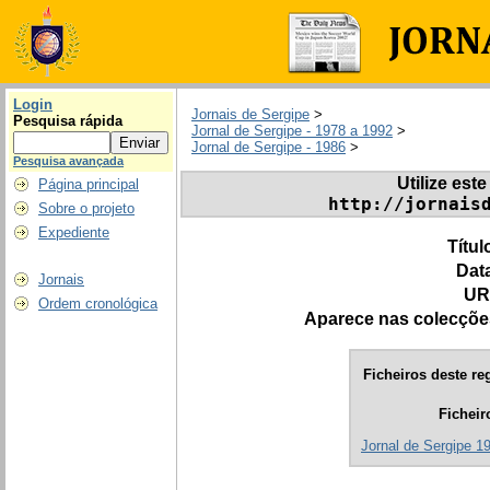
Login
Jornais de Sergipe
>
Pesquisa rápida
Jornal de Sergipe - 1978 a 1992
>
Jornal de Sergipe - 1986
>
Pesquisa avançada
Utilize este
Página principal
http://jornais
Sobre o projeto
Expediente
Títul
Dat
Jornais
UR
Ordem cronológica
Aparece nas colecçõe
Ficheiros deste reg
Ficheir
Jornal de Sergipe 1