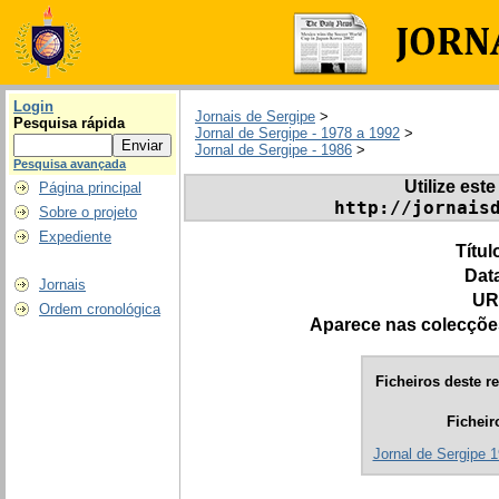
Login
Jornais de Sergipe
>
Pesquisa rápida
Jornal de Sergipe - 1978 a 1992
>
Jornal de Sergipe - 1986
>
Pesquisa avançada
Utilize este
Página principal
http://jornais
Sobre o projeto
Expediente
Títul
Dat
Jornais
UR
Ordem cronológica
Aparece nas colecçõe
Ficheiros deste re
Ficheir
Jornal de Sergipe 1