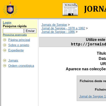
Login
Jornais de Sergipe
>
Pesquisa rápida
Jornal de Sergipe - 1978 a 1992
>
Jornal de Sergipe - 1986
>
Pesquisa avançada
Utilize este
Página principal
http://jornais
Sobre o projeto
Expediente
Títul
Dat
Jornais
UR
Ordem cronológica
Aparece nas colecçõe
Ficheiros deste re
Ficheir
Jornal de Sergipe 1