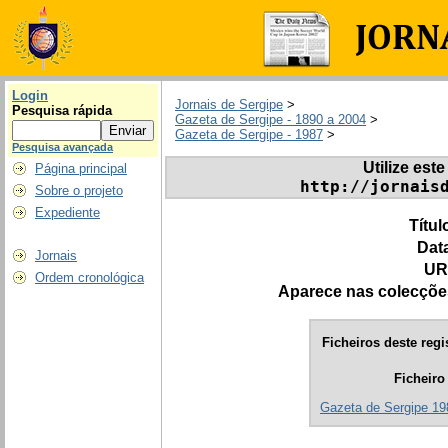
Login
Jornais de Sergipe
>
Pesquisa rápida
Gazeta de Sergipe - 1890 a 2004
>
Gazeta de Sergipe - 1987
>
Pesquisa avançada
Utilize este
Página principal
http://jornais
Sobre o projeto
Expediente
Títul
Dat
Jornais
UR
Ordem cronológica
Aparece nas colecçõe
Ficheiros deste regi
Ficheiro
Gazeta de Sergipe 19