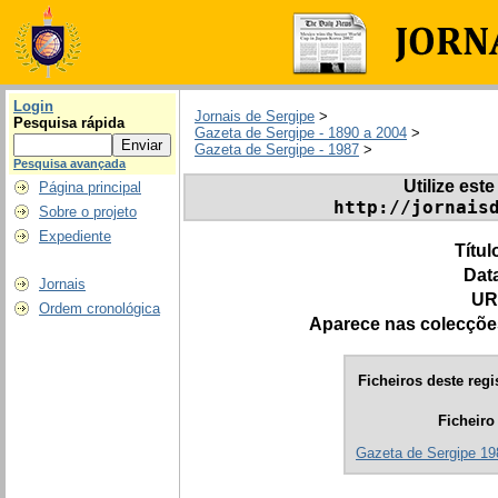
Login
Jornais de Sergipe
>
Pesquisa rápida
Gazeta de Sergipe - 1890 a 2004
>
Gazeta de Sergipe - 1987
>
Pesquisa avançada
Utilize este
Página principal
http://jornais
Sobre o projeto
Expediente
Títul
Dat
Jornais
UR
Ordem cronológica
Aparece nas colecçõe
Ficheiros deste regi
Ficheiro
Gazeta de Sergipe 19