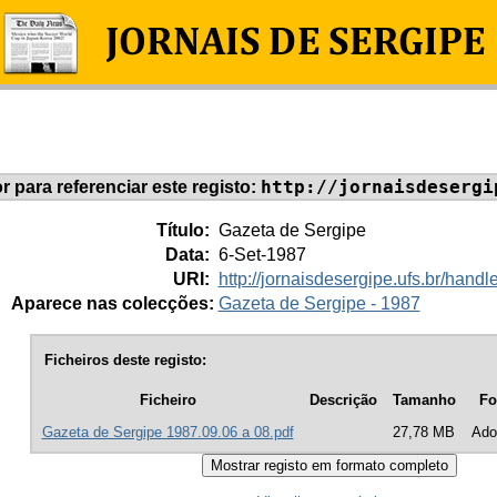
http://jornaisdesergi
or para referenciar este registo:
Título:
Gazeta de Sergipe
Data:
6-Set-1987
URI:
http://jornaisdesergipe.ufs.br/han
Aparece nas colecções:
Gazeta de Sergipe - 1987
Ficheiros deste registo:
Ficheiro
Descrição
Tamanho
Fo
Gazeta de Sergipe 1987.09.06 a 08.pdf
27,78 MB
Ado