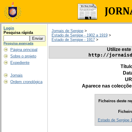
Login
Jornais de Sergipe
>
Pesquisa rápida
Estado de Sergipe - 1902 a 1919
>
Estado de Sergipe - 1917
>
Pesquisa avançada
Utilize este
Página principal
http://jornais
Sobre o projeto
Expediente
Títul
Dat
Jornais
UR
Ordem cronológica
Aparece nas colecçõe
Ficheiros deste re
Ficheir
Estado de Sergipe 1