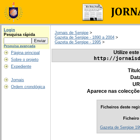
Login
Jornais de Sergipe
>
Pesquisa rápida
Gazeta de Sergipe - 1890 a 2004
>
Gazeta de Sergipe - 1995
>
Pesquisa avançada
Utilize este
Página principal
http://jornais
Sobre o projeto
Expediente
Títul
Dat
Jornais
UR
Ordem cronológica
Aparece nas colecçõe
Ficheiros deste regi
Ficheiro
Gazeta de Sergipe 19