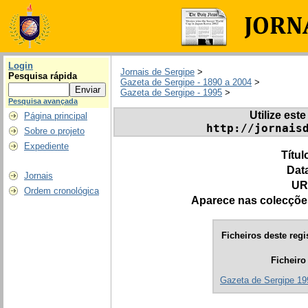
Login
Jornais de Sergipe
>
Pesquisa rápida
Gazeta de Sergipe - 1890 a 2004
>
Gazeta de Sergipe - 1995
>
Pesquisa avançada
Utilize este
Página principal
http://jornais
Sobre o projeto
Expediente
Títul
Dat
Jornais
UR
Ordem cronológica
Aparece nas colecçõe
Ficheiros deste regi
Ficheiro
Gazeta de Sergipe 19