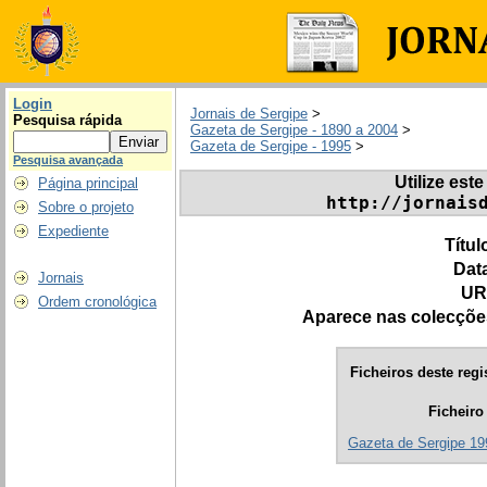
Login
Jornais de Sergipe
>
Pesquisa rápida
Gazeta de Sergipe - 1890 a 2004
>
Gazeta de Sergipe - 1995
>
Pesquisa avançada
Utilize este
Página principal
http://jornais
Sobre o projeto
Expediente
Títul
Dat
Jornais
UR
Ordem cronológica
Aparece nas colecçõe
Ficheiros deste regi
Ficheiro
Gazeta de Sergipe 19