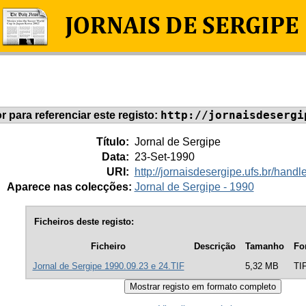
http://jornaisdesergi
or para referenciar este registo:
Título:
Jornal de Sergipe
Data:
23-Set-1990
URI:
http://jornaisdesergipe.ufs.br/han
Aparece nas colecções:
Jornal de Sergipe - 1990
Ficheiros deste registo:
Ficheiro
Descrição
Tamanho
Fo
Jornal de Sergipe 1990.09.23 e 24.TIF
5,32 MB
TI