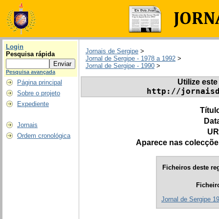
Login
Jornais de Sergipe
>
Pesquisa rápida
Jornal de Sergipe - 1978 a 1992
>
Jornal de Sergipe - 1990
>
Pesquisa avançada
Utilize este
Página principal
http://jornais
Sobre o projeto
Expediente
Títul
Dat
Jornais
UR
Ordem cronológica
Aparece nas colecçõe
Ficheiros deste reg
Ficheir
Jornal de Sergipe 1