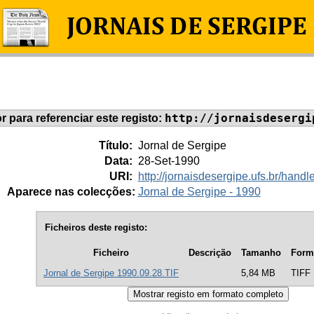
http://jornaisdesergi
or para referenciar este registo:
Título:
Jornal de Sergipe
Data:
28-Set-1990
URI:
http://jornaisdesergipe.ufs.br/han
Aparece nas colecções:
Jornal de Sergipe - 1990
Ficheiros deste registo:
Ficheiro
Descrição
Tamanho
Form
Jornal de Sergipe 1990.09.28.TIF
5,84 MB
TIFF