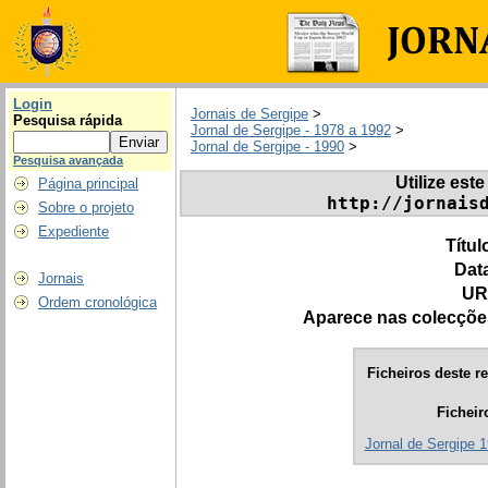
Login
Jornais de Sergipe
>
Pesquisa rápida
Jornal de Sergipe - 1978 a 1992
>
Jornal de Sergipe - 1990
>
Pesquisa avançada
Utilize este
Página principal
http://jornais
Sobre o projeto
Expediente
Títul
Dat
Jornais
UR
Ordem cronológica
Aparece nas colecçõe
Ficheiros deste re
Ficheir
Jornal de Sergipe 1