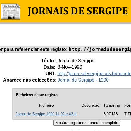
http://jornaisdesergi
or para referenciar este registo:
Título:
Jornal de Sergipe
Data:
3-Nov-1990
URI:
http://jornaisdesergipe.ufs.br/han
Aparece nas colecções:
Jornal de Sergipe - 1990
Ficheiros deste registo:
Ficheiro
Descrição
Tamanho
For
Jornal de Sergipe 1990.11.02 e 03.tif
3,97 MB
TIF