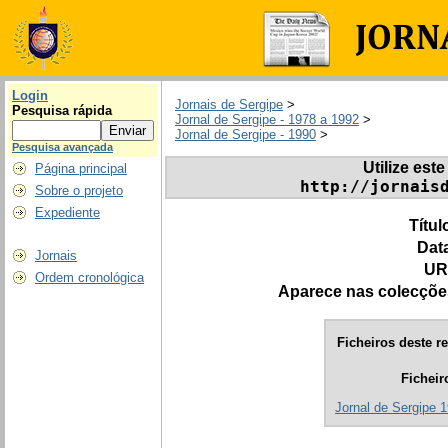
Login
Jornais de Sergipe
>
Pesquisa rápida
Jornal de Sergipe - 1978 a 1992
>
Jornal de Sergipe - 1990
>
Pesquisa avançada
Utilize este
Página principal
http://jornais
Sobre o projeto
Expediente
Títul
Dat
Jornais
UR
Ordem cronológica
Aparece nas colecçõe
Ficheiros deste re
Ficheir
Jornal de Sergipe 1