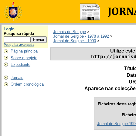
Login
Jornais de Sergipe
>
Pesquisa rápida
Jornal de Sergipe - 1978 a 1992
>
Jornal de Sergipe - 1990
>
Pesquisa avançada
Utilize este
Página principal
http://jornais
Sobre o projeto
Expediente
Títul
Dat
Jornais
UR
Ordem cronológica
Aparece nas colecçõe
Ficheiros deste regi
Ficheir
Jornal de Sergipe 1990