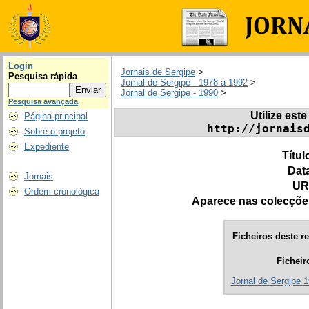
Login
Jornais de Sergipe
>
Pesquisa rápida
Jornal de Sergipe - 1978 a 1992
>
Jornal de Sergipe - 1990
>
Pesquisa avançada
Utilize este
Página principal
http://jornais
Sobre o projeto
Expediente
Títul
Dat
Jornais
UR
Ordem cronológica
Aparece nas colecçõe
Ficheiros deste re
Ficheir
Jornal de Sergipe 1