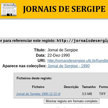
http://jornaisdesergi
or para referenciar este registo:
Título:
Jornal de Sergipe
Data:
22-Dez-1990
URI:
http://jornaisdesergipe.ufs.br/han
Aparece nas colecções:
Jornal de Sergipe - 1990
Ficheiros deste registo:
Ficheiro
Descrição
Tamanho
Forma
Jornal de Sergipe 1990.12.22.tif
3,5 MB
TIFF