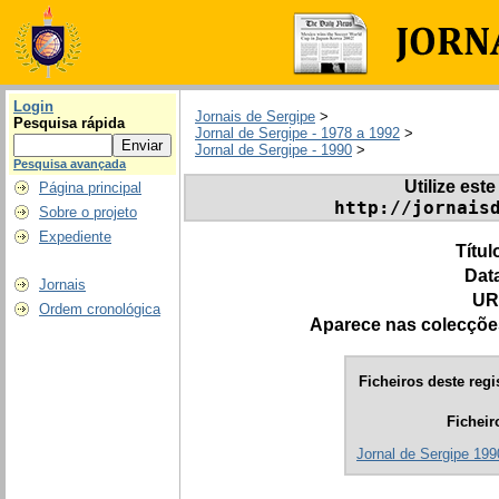
Login
Jornais de Sergipe
>
Pesquisa rápida
Jornal de Sergipe - 1978 a 1992
>
Jornal de Sergipe - 1990
>
Pesquisa avançada
Utilize este
Página principal
http://jornais
Sobre o projeto
Expediente
Títul
Dat
Jornais
UR
Ordem cronológica
Aparece nas colecçõe
Ficheiros deste regi
Ficheir
Jornal de Sergipe 1990