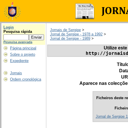
Login
Jornais de Sergipe
>
Pesquisa rápida
Jornal de Sergipe - 1978 a 1992
>
Jornal de Sergipe - 1989
>
Pesquisa avançada
Utilize este
Página principal
http://jornais
Sobre o projeto
Expediente
Títul
Dat
Jornais
UR
Ordem cronológica
Aparece nas colecçõe
Ficheiros deste re
Ficheir
Jornal de Sergipe 1