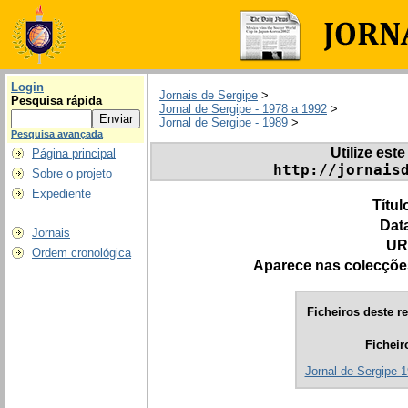
Login
Jornais de Sergipe
>
Pesquisa rápida
Jornal de Sergipe - 1978 a 1992
>
Jornal de Sergipe - 1989
>
Pesquisa avançada
Utilize este
Página principal
http://jornais
Sobre o projeto
Expediente
Títul
Dat
Jornais
UR
Ordem cronológica
Aparece nas colecçõe
Ficheiros deste re
Ficheir
Jornal de Sergipe 1