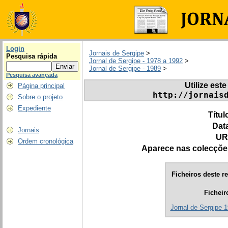
Login
Jornais de Sergipe
>
Pesquisa rápida
Jornal de Sergipe - 1978 a 1992
>
Jornal de Sergipe - 1989
>
Pesquisa avançada
Utilize este
Página principal
http://jornais
Sobre o projeto
Expediente
Títul
Dat
Jornais
UR
Ordem cronológica
Aparece nas colecçõe
Ficheiros deste re
Ficheir
Jornal de Sergipe 1