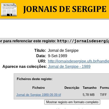
http://jornaisdesergi
or para referenciar este registo:
Título:
Jornal de Sergipe
Data:
9-Set-1989
URI:
http://jornaisdesergipe.ufs.br/han
Aparece nas colecções:
Jornal de Sergipe - 1989
Ficheiros deste registo:
Ficheiro
Descrição
Tamanho
Forma
Jornal de Sergipe 1989.09.09.tif
5,78 MB
TIFF