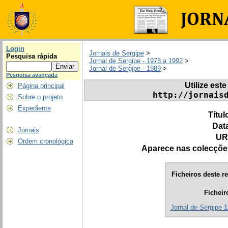
Login
Jornais de Sergipe
>
Pesquisa rápida
Jornal de Sergipe - 1978 a 1992
>
Jornal de Sergipe - 1989
>
Pesquisa avançada
Utilize este
Página principal
http://jornais
Sobre o projeto
Expediente
Títul
Dat
Jornais
UR
Ordem cronológica
Aparece nas colecçõe
Ficheiros deste re
Ficheir
Jornal de Sergipe 1