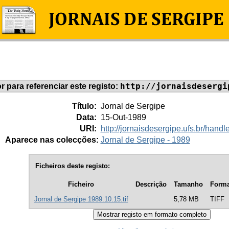
http://jornaisdesergi
or para referenciar este registo:
Título:
Jornal de Sergipe
Data:
15-Out-1989
URI:
http://jornaisdesergipe.ufs.br/han
Aparece nas colecções:
Jornal de Sergipe - 1989
Ficheiros deste registo:
Ficheiro
Descrição
Tamanho
Forma
Jornal de Sergipe 1989.10.15.tif
5,78 MB
TIFF