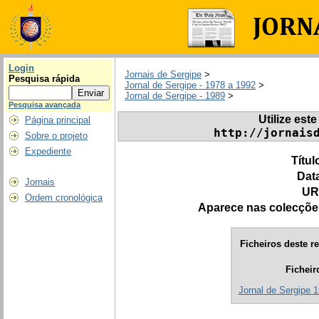
Login
Jornais de Sergipe
>
Pesquisa rápida
Jornal de Sergipe - 1978 a 1992
>
Jornal de Sergipe - 1989
>
Pesquisa avançada
Utilize este
Página principal
http://jornais
Sobre o projeto
Expediente
Títul
Dat
Jornais
UR
Ordem cronológica
Aparece nas colecçõe
Ficheiros deste re
Ficheir
Jornal de Sergipe 1