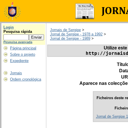
Login
Jornais de Sergipe
>
Pesquisa rápida
Jornal de Sergipe - 1978 a 1992
>
Jornal de Sergipe - 1989
>
Pesquisa avançada
Utilize este
Página principal
http://jornais
Sobre o projeto
Expediente
Títul
Dat
Jornais
UR
Ordem cronológica
Aparece nas colecçõe
Ficheiros deste re
Ficheir
Jornal de Sergipe 1