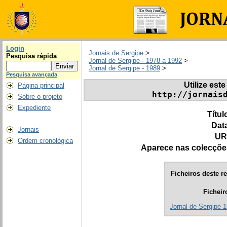
Login
Jornais de Sergipe
>
Pesquisa rápida
Jornal de Sergipe - 1978 a 1992
>
Jornal de Sergipe - 1989
>
Pesquisa avançada
Utilize este
Página principal
http://jornais
Sobre o projeto
Expediente
Títul
Dat
Jornais
UR
Ordem cronológica
Aparece nas colecçõe
Ficheiros deste re
Ficheir
Jornal de Sergipe 1