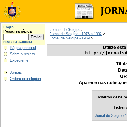
Login
Jornais de Sergipe
>
Pesquisa rápida
Jornal de Sergipe - 1978 a 1992
>
Jornal de Sergipe - 1989
>
Pesquisa avançada
Utilize este
Página principal
http://jornais
Sobre o projeto
Expediente
Títul
Dat
Jornais
UR
Ordem cronológica
Aparece nas colecçõe
Ficheiros deste re
Ficheir
Jornal de Sergipe 1