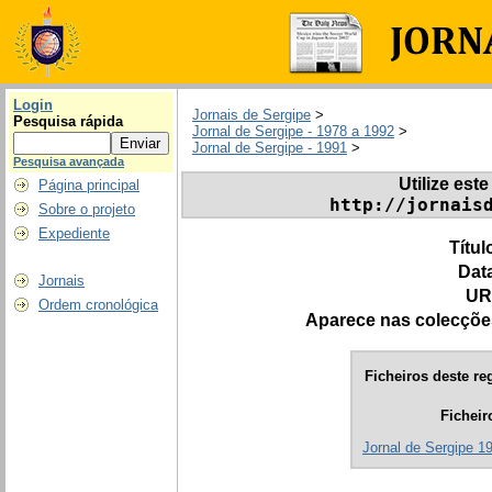
Login
Jornais de Sergipe
>
Pesquisa rápida
Jornal de Sergipe - 1978 a 1992
>
Jornal de Sergipe - 1991
>
Pesquisa avançada
Utilize este
Página principal
http://jornais
Sobre o projeto
Expediente
Títul
Dat
Jornais
UR
Ordem cronológica
Aparece nas colecçõe
Ficheiros deste reg
Ficheir
Jornal de Sergipe 1