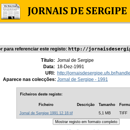
http://jornaisdesergi
or para referenciar este registo:
Título:
Jornal de Sergipe
Data:
18-Dez-1991
URI:
http://jornaisdesergipe.ufs.br/han
Aparece nas colecções:
Jornal de Sergipe - 1991
Ficheiros deste registo:
Ficheiro
Descrição
Tamanho
Forma
Jornal de Sergipe 1991.12.18.tif
5,1 MB
TIFF